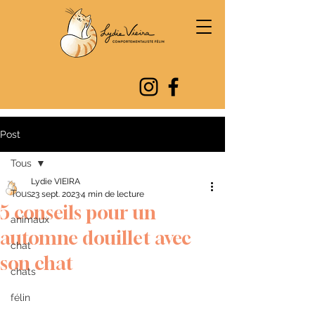
Post
Tous
Lydie VIEIRA
Tous
23 sept. 2023
4 min de lecture
5 conseils pour un
animaux
automne douillet avec
chat
son chat
chats
félin