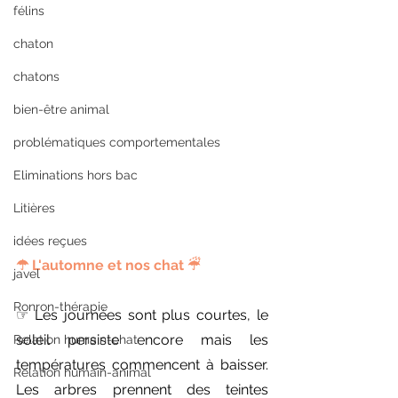
félins
chaton
chatons
bien-être animal
problématiques comportementales
Eliminations hors bac
Litières
idées reçues
☂︎︎ L'automne et nos chat ☔︎︎
javel
Ronron-thérapie
☞︎ Les journées sont plus courtes, le 
soleil persiste encore mais les 
Relation humain-chat
températures commencent à baisser. 
Relation humain-animal
Les arbres prennent des teintes 