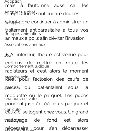
Adoption
mais à l’automne aussi car les 
Adopter un chat
températures sont encore douces.
Il faut donc continuer à administrer un 
Refuges
traitement antiparasitaire à tous vos 
Refuges animaliers
animaux à poils afin d’éviter l’invasion.
Associations animaux
ᴥ︎ A l’intérieur, l’heure est venue pour 
Jeu
certains de mettre en route les 
Comportement ludique
radiateurs et c’est alors le moment 
prendre soin
idéal pour l’éclosion des œufs de 
puces qui patientaient sous la 
conseils
moquette ou le parquet. Les puces 
chaleurs estivales
pondent jusqu’à 100 œufs par jour et 
canicule
ceux-ci se logent chez vous. Un grand 
nettoyage de fond est alors 
vacances
nécessaire pour s’en débarrasser 