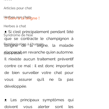
Articles pour chat
Herbes aux chats
☝︎︎ Gare à la teigne !
Herbes à chat
ᴥ︎ Si c’est principalement pendant l’été 
Syndrome de Noé
que se contracte le champignon à 
Familiarisation à l'humain
l’origine de la teigne, la maladie 
n’apparait en revanche qu’en automne. 
Bac à litière
Il n’existe aucun traitement préventif 
contre ce mal : il est donc important 
de bien surveiller votre chat pour 
vous assurer qu’il ne l’a pas 
développée.
ᴥ︎ Les principaux symptômes qui 
doivent vous alerter sont les 