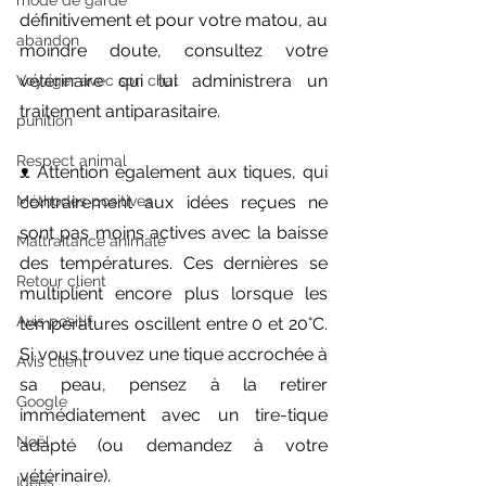
mode de garde
définitivement et pour votre matou, au 
abandon
moindre doute, consultez votre 
vétérinaire qui lui administrera un 
Voyager avec son chat
traitement antiparasitaire.
punition
Respect animal
ᴥ︎ Attention également aux tiques, qui 
Méthodes positives
contrairement aux idées reçues ne 
sont pas moins actives avec la baisse 
Maltraitance animale
des températures. Ces dernières se 
Retour client
multiplient encore plus lorsque les 
Avis positif
températures oscillent entre 0 et 20°C. 
Si vous trouvez une tique accrochée à 
Avis client
sa peau, pensez à la retirer 
Google
immédiatement avec un tire-tique 
Noël
adapté (ou demandez à votre 
vétérinaire).
Idées