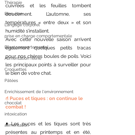
Thérapie
cuivrées et les feuilles tombent 
Bien-être
doucement. L’automne, ses 
températures « entre deux » et son 
Langage corporel
humidité s’installent.
prise en charge comportementale
Avec cette nouvelle saison arrivent 
Bilan comportemental
également quelques petits tracas 
pour nos chères boules de poils. Voici 
Alimentation féline
les principaux points à surveiller pour 
Croquettes
le bien de votre chat.
Pâtées
Enrichissement de l'environnement
☝︎︎ Puces et tiques : on continue le 
chocolat
combat !
intoxication
ᴥ︎ Les puces et les tiques sont très 
alimentation
présentes au printemps et en été, 