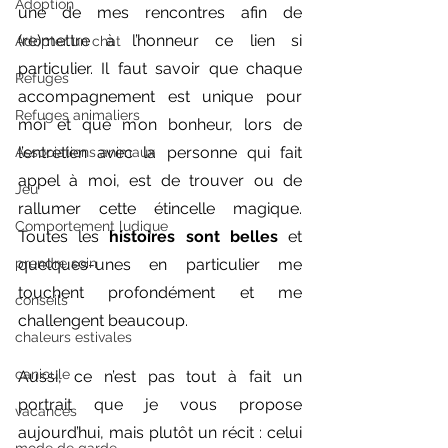
Adoption
une de mes rencontres afin de 
(re)mettre à l’honneur ce lien si 
Adopter un chat
particulier. Il faut savoir que chaque 
Refuges
accompagnement est unique pour 
Refuges animaliers
moi et que mon bonheur, lors de 
l’entretien avec la personne qui fait 
Associations animaux
appel à moi, est de trouver ou de 
Jeu
rallumer cette étincelle magique. 
Comportement ludique
Toutes les 
histoires sont belles
 et 
prendre soin
quelques-unes en particulier me 
touchent profondément et me 
conseils
challengent beaucoup.
chaleurs estivales
canicule
Aussi, ce n’est pas tout à fait un 
portrait que je vous propose 
vacances
aujourd’hui, mais plutôt un récit : celui 