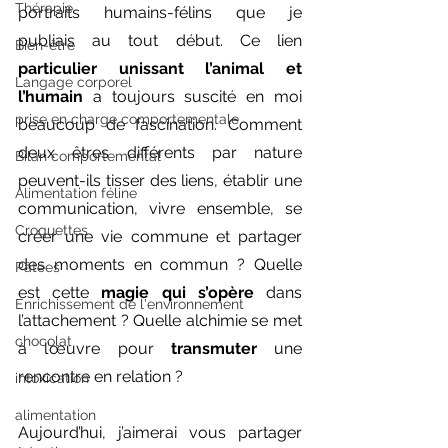
Thérapie
portraits humains-félins que je 
publiais au tout début. Ce lien 
Bien-être
particulier unissant l’animal et 
Langage corporel
l’humain 
a toujours suscité en moi 
prise en charge comportementale
beaucoup de fascination. Comment 
deux êtres différents par nature 
Bilan comportemental
peuvent-ils tisser des liens, établir une 
Alimentation féline
communication, vivre ensemble, se 
Croquettes
créer une vie commune et partager 
des moments en commun ? Quelle 
Pâtées
est cette 
magie qui s’opère
 dans 
Enrichissement de l'environnement
l’attachement ? Quelle alchimie se met 
chocolat
à l’œuvre pour 
transmuter
 une 
rencontre en relation ?
intoxication
alimentation
Aujourd’hui, j’aimerai vous partager 