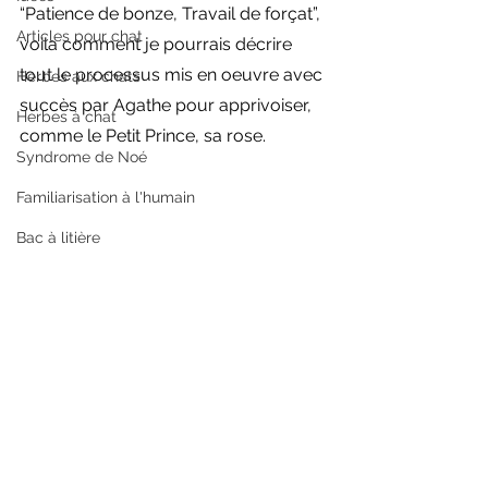
“Patience de bonze, Travail de forçat”, 
Articles pour chat
voila comment je pourrais décrire 
tout le processus mis en oeuvre avec 
Herbes aux chats
succès par Agathe pour apprivoiser, 
Herbes à chat
comme le Petit Prince, sa rose.
Syndrome de Noé
Familiarisation à l'humain
Bac à litière