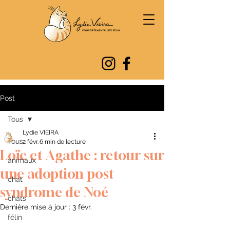
Post
Tous
Lydie VIEIRA
Tous
2 févr.
6 min de lecture
Loïc et Agathe : retour sur
animaux
une adoption post
chat
syndrome de Noé
chats
Dernière mise à jour :
3 févr.
félin