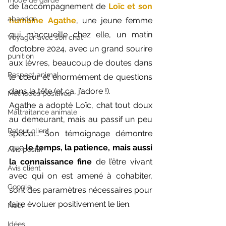
mode de garde
de l’accompagnement de 
Loïc et son 
abandon
humaine Agathe
, une jeune femme 
qui m’accueille chez elle, un matin 
Voyager avec son chat
d’octobre 2024, avec un grand sourire 
punition
aux lèvres, beaucoup de doutes dans 
Respect animal
le cœur et énormément de questions 
dans la tête (et ça, j’adore !).
Méthodes positives
Agathe a adopté Loïc, chat tout doux 
Maltraitance animale
au demeurant, mais au passif un peu 
Retour client
spécial… Son témoignage démontre 
que 
le temps, la patience, mais aussi 
Avis positif
la connaissance fine
 de l’être vivant 
Avis client
avec qui on est amené à cohabiter, 
Google
sont des paramètres nécessaires pour 
faire évoluer positivement le lien.
Noël
Idées