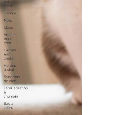
Avis
client
Google
Noël
Idées
Articles
pour
chat
Herbes
aux
chats
Herbes
à chat
Syndrome
de Noé
Familiarisation
à
l'humain
Bac à
litière