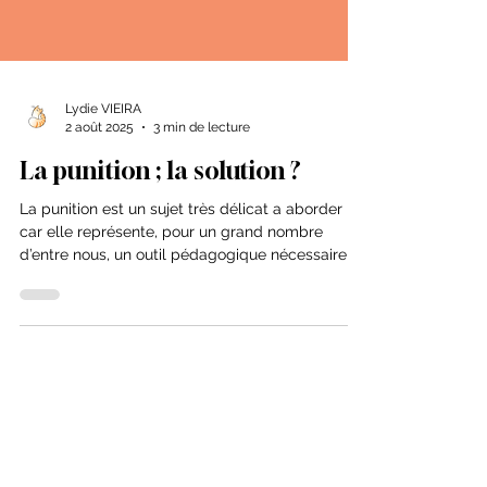
Lydie VIEIRA
2 août 2025
3 min de lecture
La punition ; la solution ?
La punition est un sujet très délicat a aborder
car elle représente, pour un grand nombre
d’entre nous, un outil pédagogique nécessaire,
voire unique, à un bon apprentissage. Mais est
ce la bonne solution a utiliser ? Voyons cela
ensemble...