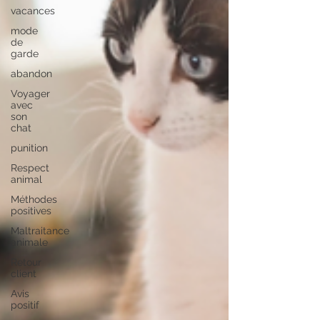
vacances
mode
de
garde
abandon
Voyager
avec
son
chat
punition
Respect
animal
Méthodes
positives
Maltraitance
animale
Retour
client
Avis
positif