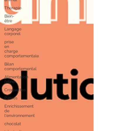
Thérapie
Bien-
être
Langage
corporel
prise
en
charge
comportementale
Bilan
comportemental
Alimentation
féline
Croquettes
Pâtées
Enrichissement
de
l'environnement
chocolat