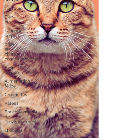
Thérapie
Bien-
être
Langage
corporel
prise
en
charge
comportementale
Bilan
comportemental
Alimentation
féline
Croquettes
Pâtées
Enrichissement
de
l'environnement
chocolat