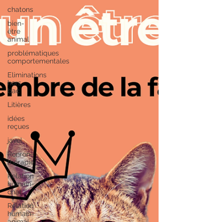
chatons
bien-
être
animal
problématiques
comportementales
Eliminations
hors
bac
Litières
idées
reçues
javel
Ronron-
thérapie
Relation
humain-
chat
Relation
humain-
animal