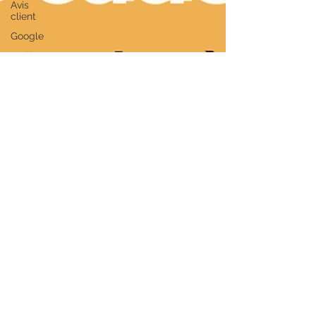
Avis
client
Google
Noël
Idées
Articles
pour
chat
Herbes
aux
chats
Herbes
à chat
Syndrome
de Noé
Familiarisation
à
l'humain
Bac à
litière