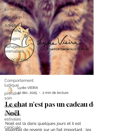
intoxication
alimentation
Adoption
Adopter
un chat
Refuges
Refuges
animaliers
Associations
animaux
Jeu
Comportement
ludique
prendre
soin
Lydie VIEIRA
22 déc. 2025
2 min de lecture
conseils
chaleurs
Le chat n'est pas un cadeau de
estivales
Noël
canicule