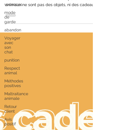
vacances
Noël est là dans quelques jours et il est
essentiel de revenir sur un fait important : les
mode
de
animaux ne sont pas des objets, ni des cadeaux
garde
que l'on offre. Ils sont des êtres sensibles et
vivants qui doivent être désirés, aimés et
abandon
respectés
Voyager
avec
son
chat
punition
Respect
animal
Méthodes
positives
Maltraitance
animale
Retour
client
Avis
positif