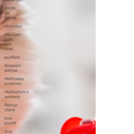
mode
de
garde
abandon
Voyager
avec
son
chat
punition
Respect
animal
Méthodes
positives
Maltraitance
animale
Retour
client
Avis
positif
Avis