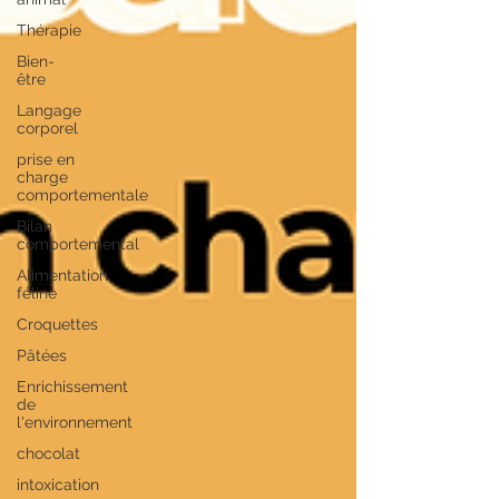
Thérapie
Bien-
être
Langage
corporel
prise en
charge
comportementale
Bilan
comportemental
Alimentation
féline
Croquettes
Pâtées
Enrichissement
de
l'environnement
chocolat
intoxication