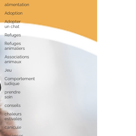
alimentation
Adoption
Adopter
un chat
Refuges
Refuges
animaliers
Associations
animaux
Jeu
Comportement
ludique
prendre
soin
conseils
chaleurs
estivales
canicule
vacances