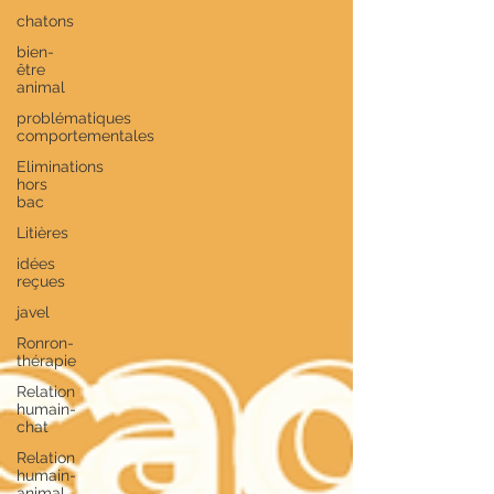
chatons
bien-
être
animal
problématiques
comportementales
Eliminations
hors
bac
Litières
idées
reçues
javel
Ronron-
thérapie
Relation
humain-
chat
Relation
humain-
animal