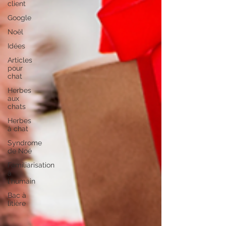
client
Google
Noël
Idées
Articles
pour
chat
Herbes
aux
chats
Herbes
à chat
Syndrome
de Noé
Familiarisation
à
l'humain
Bac à
litière